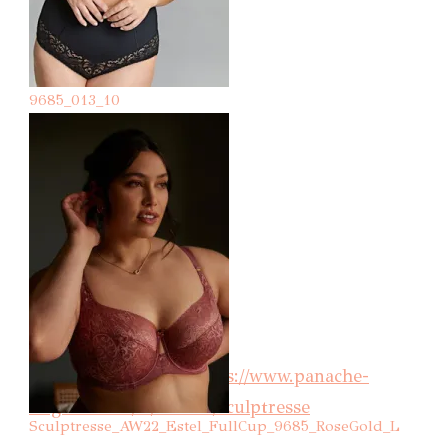
9685_013_10
Découvrez le site :
https://www.panache-
lingerie.com/fr/brands/sculptresse
Sculptresse_AW22_Estel_FullCup_9685_RoseGold_L